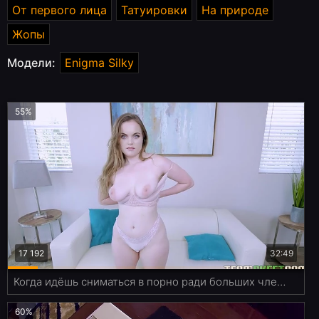
От первого лица
Татуировки
На природе
Жопы
Модели:
Enigma Silky
55%
17 192
32:49
Когда идёшь сниматься в порно ради больших членов
60%