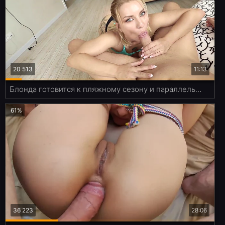
20 513
11:13
Блонда готовится к пляжному сезону и параллельно качает скулы минетом
61%
36 223
28:06