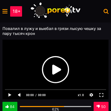
18+
Повалил в лужу и выебал в грязи лысую чешку за
пару тысяч крон
84
50
62%