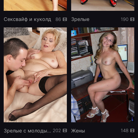
Сексвайф и куколд
Зрелые
86
190
Зрелые с молодыми
Жены
202
148