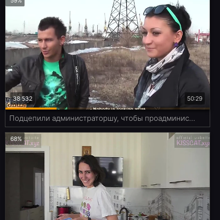
59%
38 532
50:29
Подцепили администраторшу, чтобы проадминистрировала им члены
68%