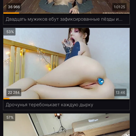
36 966
1:01:25
Двадцать мужиков ебут зафиксированные пёзды и рты тёлок через дырки в стене
53%
22 284
13:46
Дрочунья теребонькает каждую дырку
57%