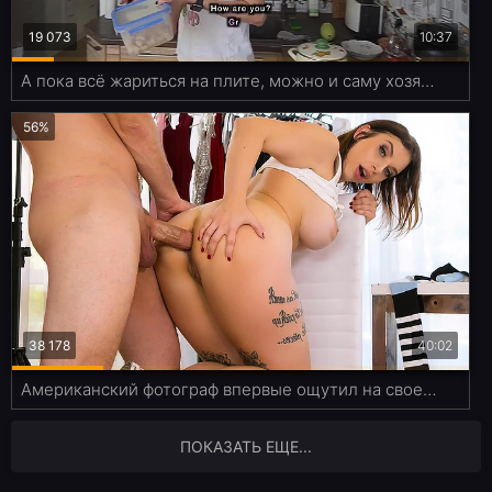
19 073
10:37
А пока всё жариться на плите, можно и саму хозяюшку отжарить
56%
38 178
40:02
Американский фотограф впервые ощутил на своем лице огромный зад мамзели
ПОКАЗАТЬ ЕЩЕ...