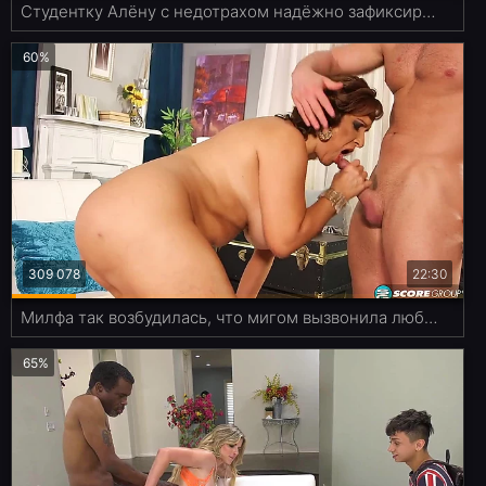
Студентку Алёну с недотрахом надёжно зафиксировали верёвкой и выебали в тугую жопу!
60%
309 078
22:30
Милфа так возбудилась, что мигом вызвонила любовника, когда муж съебался
65%