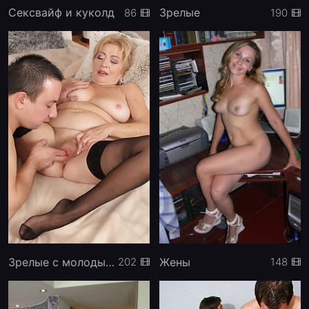
Сексвайф и куколд
Зрелые
86
190
Зрелые с молодыми
Жены
202
148