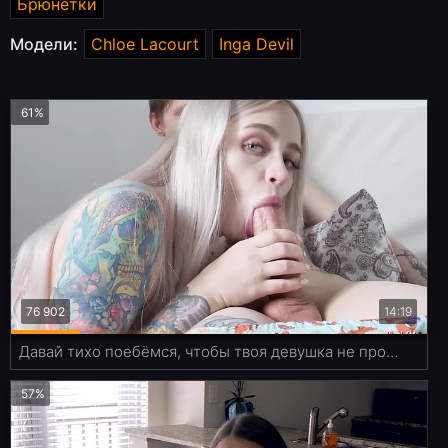
Брюнетки
Модели:
Chloe Lacourt
Inga Devil
61%
76 902
14:19
Давай тихо поебёмся, чтобы твоя девушка не проснулась
57%