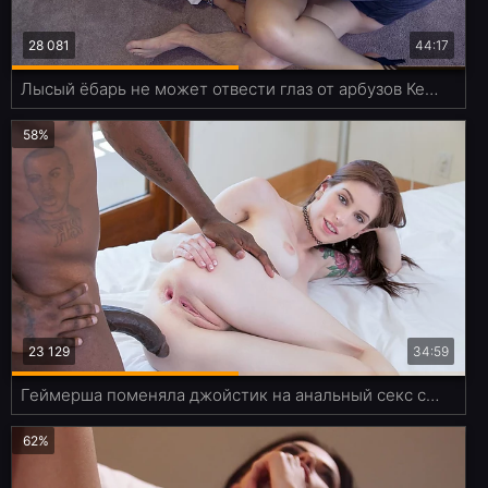
28 081
44:17
Лысый ёбарь не может отвести глаз от арбузов Келли Мэдисон во время траха
58%
23 129
34:59
Геймерша поменяла джойстик на анальный секс с огромным нигерским членом
62%