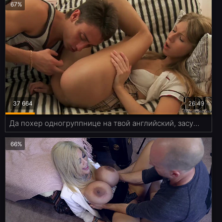
67%
37 664
26:49
Да похер одногруппнице на твой английский, засунь ей уже член в зад!
66%