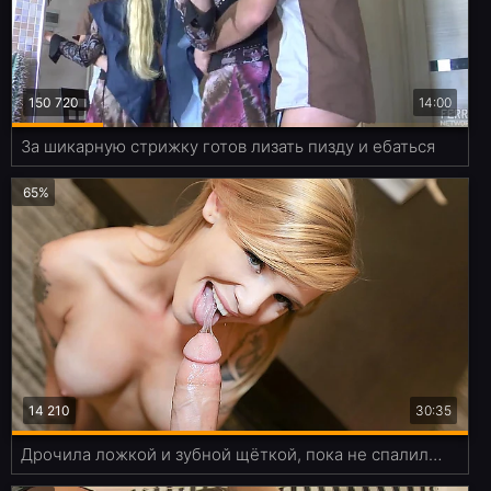
150 720
14:00
За шикарную стрижку готов лизать пизду и ебаться
65%
14 210
30:35
Дрочила ложкой и зубной щёткой, пока не спалилась перед сожителем