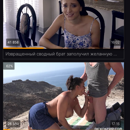
41 858
16:02
Извращенный сводный брат заполучил желанную пиздёнку сестры
62%
28 560
17:15