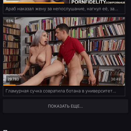
Араб наказал жену за непослушание, нагнул её, задрав хиджаб, и трахнул
63%
29 783
36:49
Гламурная сучка совратила ботана в университетской библиотеке
ПОКАЗАТЬ ЕЩЕ...