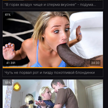
"В горах воздух чище и сперма вкуснее" - подумала пышка, взяв в рот хуй
61%
41 391
34:30
Чуть не порвал рот и пизду похотливой блондинки
55%