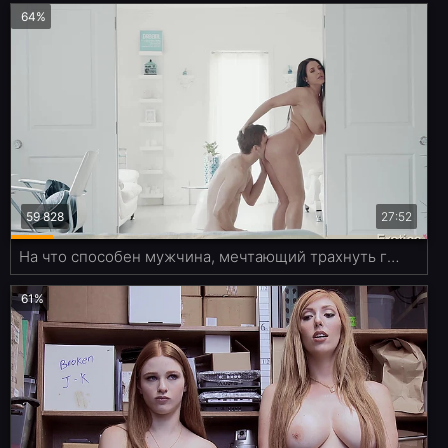
64%
59 828
27:52
На что способен мужчина, мечтающий трахнуть грудастую даму
61%