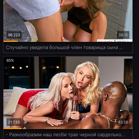
96 223
38:12
Случайно увидела большой член товарища сына и теперь хочет его заполучить
65%
21 735
40:26
- Разнообразим наш лесби трах черной сарделькой? - Чур ебаря выбираю я