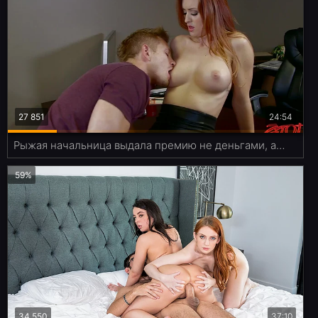
27 851
24:54
Рыжая начальница выдала премию не деньгами, а своим мохнатым вареником.
59%
34 550
37:10