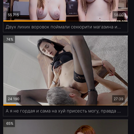
55 715
58:00
Двух лихих воровок поймали секюрити магазина и отпердолили раком
74%
24 190
27:39
А я не гордая и сама на хуй присесть могу, правда после куни
65%