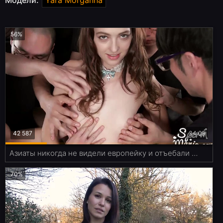
Модели:
Yara Morganna
56%
42 587
34:09
Азиаты никогда не видели европейку и отъебали белую суку толпой
70%