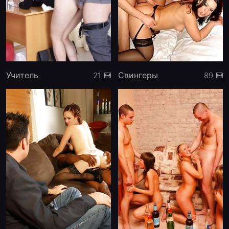
Учитель
Свингеры
21
89