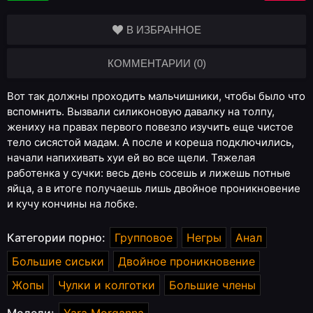
В ИЗБРАННОЕ
КОММЕНТАРИИ (0)
Вот так должны проходить мальчишники, чтобы было что
вспомнить. Вызвали силиконовую давалку на толпу,
жениху на правах первого повезло изучить еще чистое
тело сисястой мадам. А после и кореша подключились,
начали напихивать хуи ей во все щели. Тяжелая
работенка у сучки: весь день сосешь и лижешь потные
яйца, а в итоге получаешь лишь двойное проникновение
и кучу кончины на лобке.
Категории порно:
Групповое
Негры
Анал
Большие сиськи
Двойное проникновение
Жопы
Чулки и колготки
Большие члены