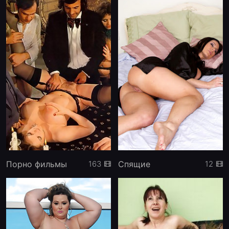
Порно фильмы
Спящие
163
12