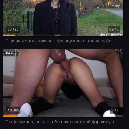
53 128
39:45
Глупая жертва пикапа - француженка отдалась бородачу в сауне и дала в попу
64%
46 065
3:47
Стой смирно, пока я тебе очко спермой фарширую