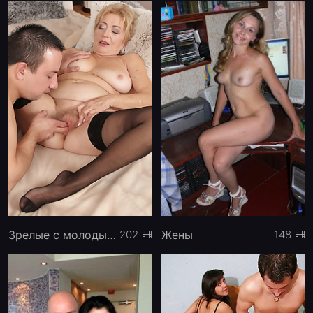
Зрелые с молодыми
Жены
202
148