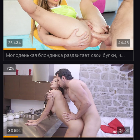
25 434
44:48
Молоденькая блондинка раздвигает свои булки, чтобы член влез в её узкую попку
72%
33 594
36:06