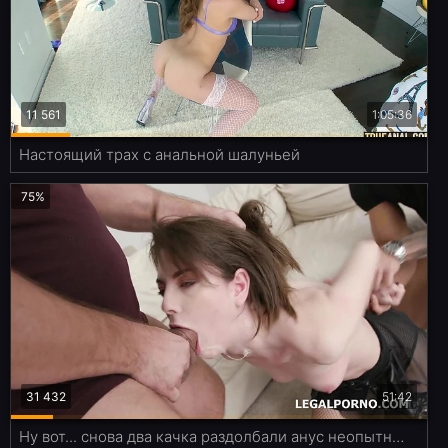
11 561
1:05:36
Настоящий трах с анальной шалуньей
75%
31 432
51:42
Ну вот... снова два качка раздолбали анус неопытной девчули