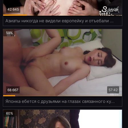
42 645
34:09
Азиаты никогда не видели европейку и отъебали белую суку толпой
59%
68 667
57:42
Японка ебется с друзьями на глазах связанного куколда
60%