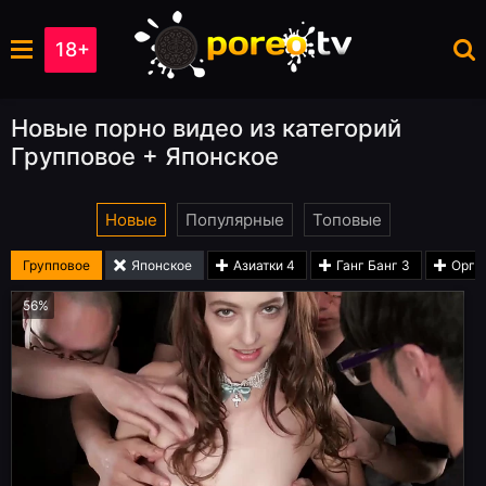
18+
Новые порно видео из категорий
Групповое + Японское
Новые
Популярные
Топовые
Групповое
Японское
Азиатки
4
Ганг Банг
3
Орги
56%