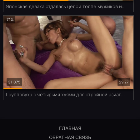
Японская деваха отдалась целой толпе мужиков и позволила обкончать киску
71%
31 075
29:27
Групповуха с четырьмя хуями для стройной азиатки заканчивается многократым кримпаем в мохнатую пиздёнку
ГЛАВНАЯ
ОБРАТНАЯ СВЯЗЬ