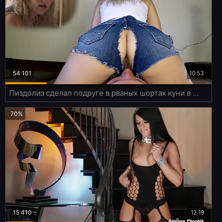
54 101
10:53
Пиздолиз сделал подруге в рваных шортах куни в позе фейсситтинга
70%
15 410
12:19