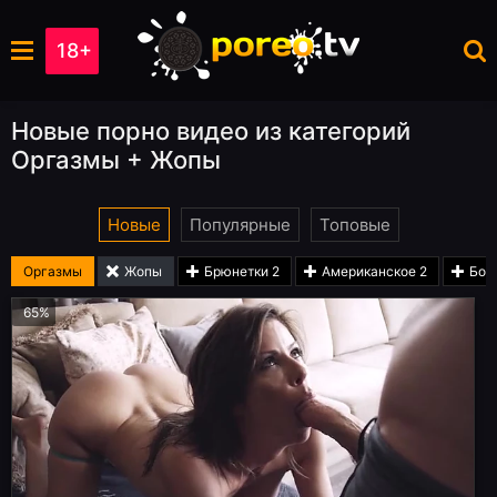
18+
Новые порно видео из категорий
Оргазмы + Жопы
Новые
Популярные
Топовые
Оргазмы
Жопы
Брюнетки
2
Американское
2
Бол
65%