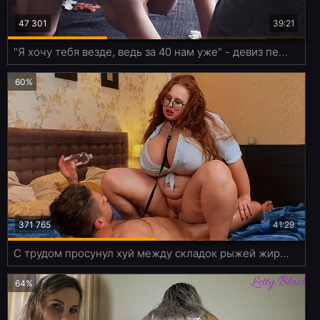
47 301
39:21
"Я хочу тебя везде, ведь за 40 нам уже" - девиз перевозбужденной пары
60%
371 765
41:29
С трудом просунул хуй между складок рыжей жирухи, но всё же выебал в жопу
64%