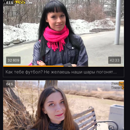
45%
32 609
42:33
Как тебе футбол? Не желаешь наши шары погонять за 400$?
64%