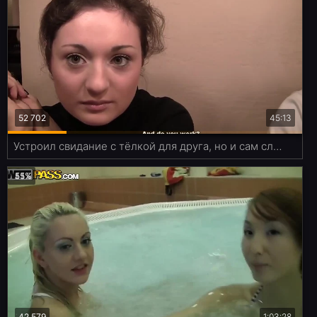
52 702
45:13
Устроил свидание с тёлкой для друга, но и сам слегка трахнул её
55%
42 579
1:03:28