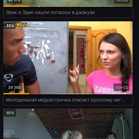
Эрик и Эдик нашли потаскух в джакузи
58%
39 380
1:04:03
Молоденькая медсестричка спасает русскому негритосику жизнь
60%