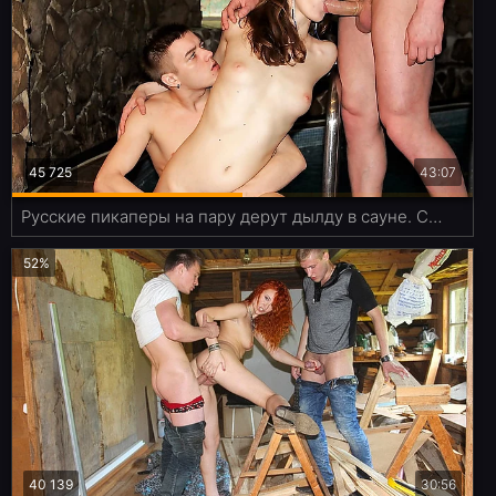
45 725
43:07
Русские пикаперы на пару дерут дылду в сауне. Сыграла в русский "бильярд"
52%
40 139
30:56