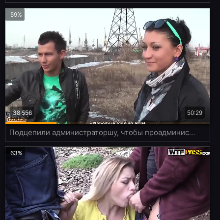
59%
38 556
50:29
Подцепили администраторшу, чтобы проадминистрировала им члены
63%