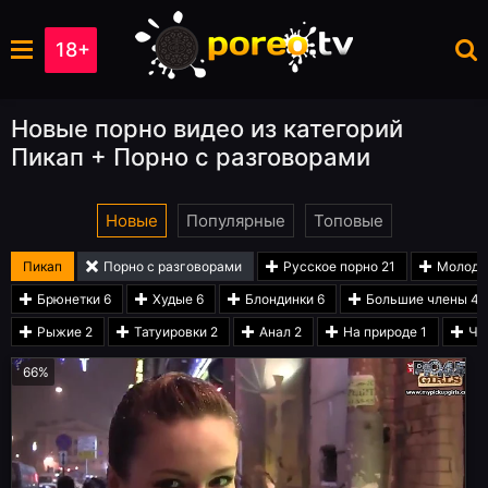
18+
Новые порно видео из категорий
Пикап + Порно с разговорами
Новые
Популярные
Топовые
Пикап
Порно с разговорами
Русское порно
21
Молод
Брюнетки
6
Худые
6
Блондинки
6
Большие члены
4
Рыжие
2
Татуировки
2
Анал
2
На природе
1
Чу
66%