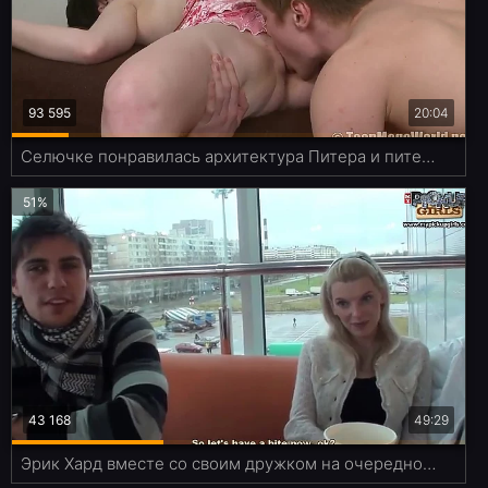
93 595
20:04
Селючке понравилась архитектура Питера и питерские хуи
51%
43 168
49:29
Эрик Хард вместе со своим дружком на очередной охоте за кисками