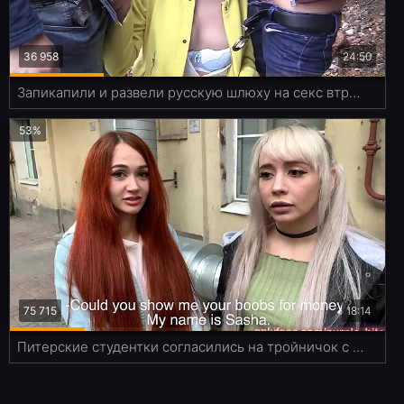
36 958
24:50
Запикапили и развели русскую шлюху на секс втроем прямо на берегу реки
53%
75 715
18:14
Питерские студентки согласились на тройничок с аналом за новый айфон