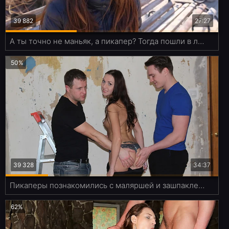
39 882
27:27
А ты точно не маньяк, а пикапер? Тогда пошли в лес трахаться!
50%
39 328
34:37
Пикаперы познакомились с маляршей и зашпаклевали её киску за 200 баксов
62%