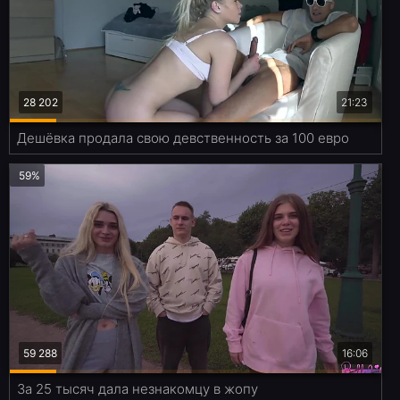
28 202
21:23
Дешёвка продала свою девственность за 100 евро
59%
59 288
16:06
За 25 тысяч дала незнакомцу в жопу