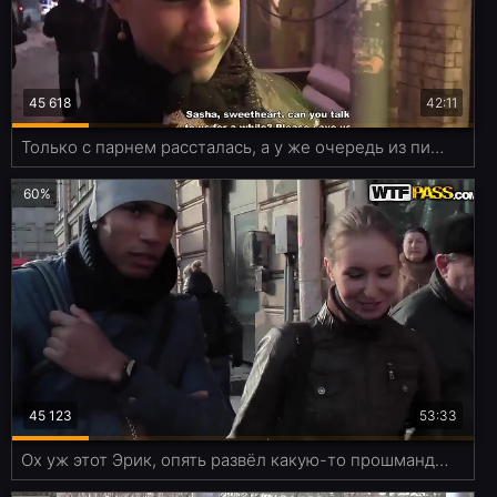
45 618
42:11
Только с парнем рассталась, а у же очередь из пикаперов в сортире собралась
60%
45 123
53:33
Ох уж этот Эрик, опять развёл какую-то прошмандовку на секс в толчке