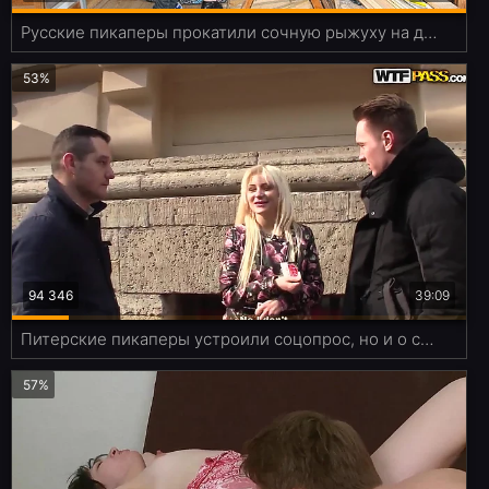
Русские пикаперы прокатили сочную рыжуху на двух хуям в заброшке
53%
94 346
39:09
Питерские пикаперы устроили соцопрос, но и о сексе не забыли
57%