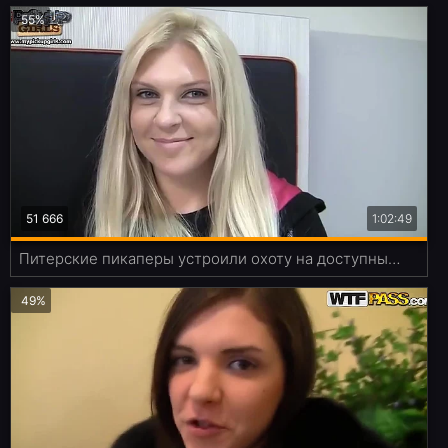
55%
51 666
1:02:49
Питерские пикаперы устроили охоту на доступных пиздёнок
49%