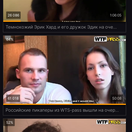
26 086
1:06:05
Темнокожий Эрик Хард и его дружок Эдик на очередной охоте за городскими кисками
64%
61 018
50:08
Российские пикаперы из WTS-pass вышли на очередную охоту
52%