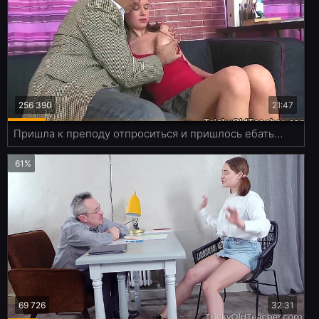
256 390
21:47
Пришла к преподу отпроситься и пришлось ебаться с ним
61%
69 726
32:31