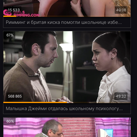
15 533
49:08
Римминг и бритая киска помогли школьнице избежать отчисления
67%
568 865
49:32
Малышка Джейми отдалась школьному психологу из-за абьюза в семье
60%