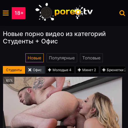
18+
Новые порно видео из категорий
Студенты + Офис
Новые
Популярные
Топовые
Студенты
Офис
Молодые
4
Минет
2
Брюнетки
2
65%