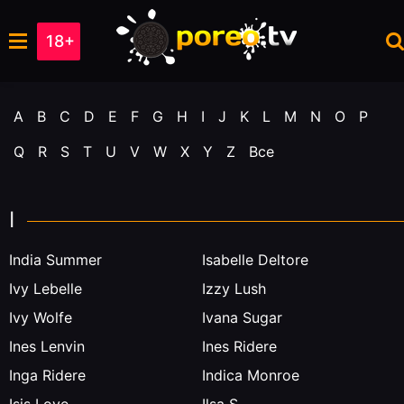
18+
A
B
C
D
E
F
G
H
I
J
K
L
M
N
O
P
Q
R
S
T
U
V
W
X
Y
Z
Все
I
India Summer
Isabelle Deltore
Ivy Lebelle
Izzy Lush
Ivy Wolfe
Ivana Sugar
Ines Lenvin
Ines Ridere
Inga Ridere
Indica Monroe