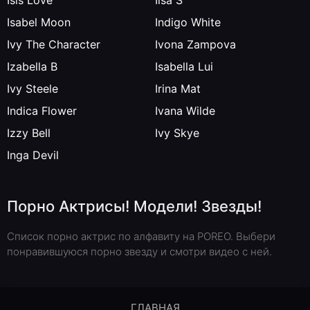
Isis Love
Ilsa S
Isabel Moon
Indigo White
Ivy The Character
Ivona Zampova
Izabella B
Isabella Lui
Ivy Steele
Irina Mat
Indica Flower
Ivana Wilde
Izzy Bell
Ivy Skye
Inga Devil
Порно Актрисы! Модели! Звезды!
Список порно актрис по алфавиту на POREO. Выбери
понравившуюся порно звезду и смотри видео с ней.
ГЛАВНАЯ