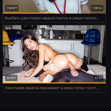
118 677
1:09:54
Выебать узкоглазую медсестричку в узкую пилотку - мечта любого анимешника
65%
39 901
32:41
Узкоглазая азиатка принимает в свою попку толстенный хуй