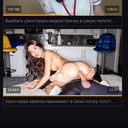
118 765
1:09:54
Выебать узкоглазую медсестричку в узкую пилотку - мечта любого анимешника
65%
39 944
32:41
Узкоглазая азиатка принимает в свою попку толстенный хуй