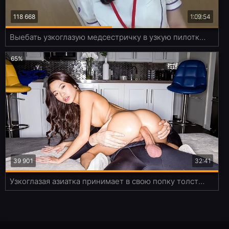
118 668
1:09:54
Выебать узкоглазую медсестричку в узкую пилотку - мечта любого анимешника
65%
39 901
32:41
Узкоглазая азиатка принимает в свою попку толстенный хуй