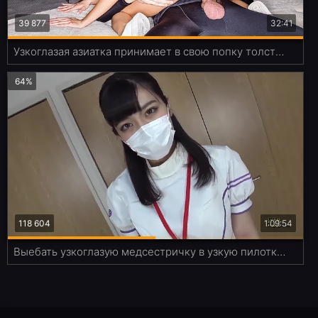
39 877
32:41
Узкоглазая азиатка принимает в свою попку толстенный хуй
64%
118 604
1:09:54
Выебать узкоглазую медсестричку в узкую пилотку - мечта любого анимешника